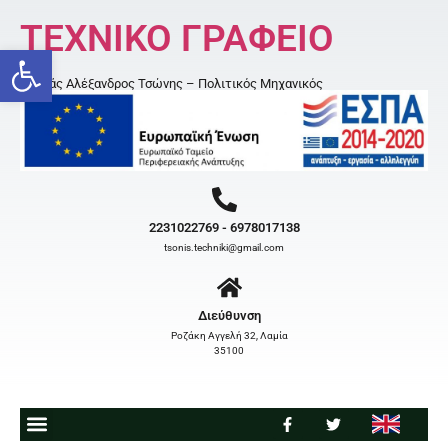
ΤΕΧΝΙΚΟ ΓΡΑΦΕΙΟ
Open toolbar
Κοσμάς Αλέξανδρος Τσώνης – Πολιτικός Μηχανικός
2231022769 - 6978017138
tsonis.techniki@gmail.com
Διεύθυνση
Ροζάκη Αγγελή 32, Λαμία
35100
ΠΟΙΟΙ ΕΙΜΑΣΤΕ