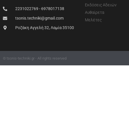
Εκδόσεις Αδειών
2231022769 - 6978017138
Αυθαίρετα
tsonis.techniki@gmail.com
Μελέτες
Ροζάκη Αγγελή 32, Λαμία 35100
© tsonis-techniki.gr - All rights reserved