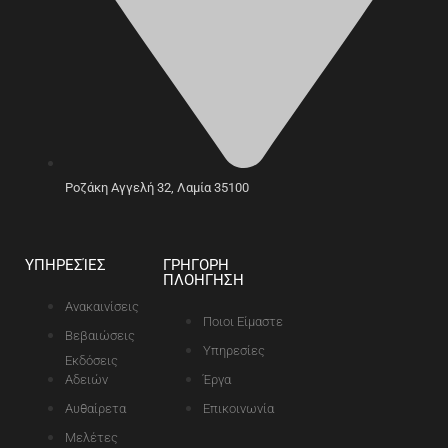
Ροζάκη Αγγελή 32, Λαμία 35100
ΥΠΗΡΕΣΊΕΣ
ΓΡΗΓΟΡΗ
ΠΛΟΗΓΗΣΗ
Ανακαινίσεις
Ποιοι Είμαστε
Βεβαιώσεις
Υπηρεσίες
Εκδόσεις
Αδειών
Έργα
Αυθαίρετα
Επικοινωνία
Μελέτες