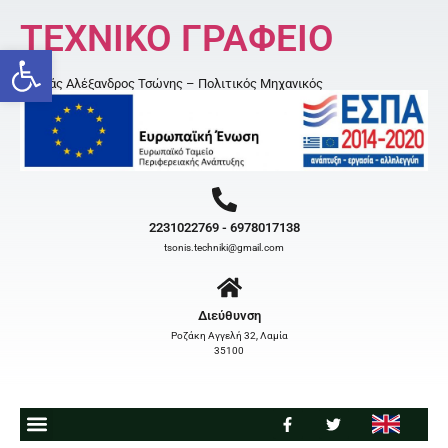
ΤΕΧΝΙΚΟ ΓΡΑΦΕΙΟ
Open toolbar
Κοσμάς Αλέξανδρος Τσώνης – Πολιτικός Μηχανικός
2231022769 - 6978017138
tsonis.techniki@gmail.com
Διεύθυνση
Ροζάκη Αγγελή 32, Λαμία
35100
ΠΟΙΟΙ ΕΙΜΑΣΤΕ