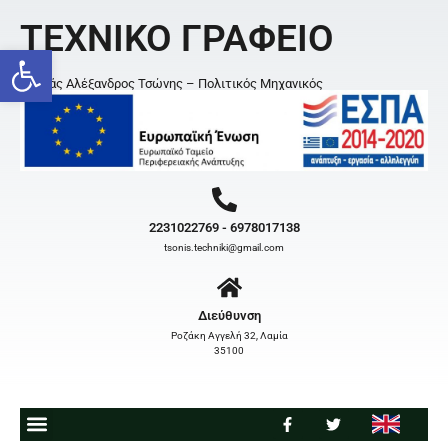
ΤΕΧΝΙΚΟ ΓΡΑΦΕΙΟ
Open toolbar
Κοσμάς Αλέξανδρος Τσώνης – Πολιτικός Μηχανικός
2231022769 - 6978017138
tsonis.techniki@gmail.com
Διεύθυνση
Ροζάκη Αγγελή 32, Λαμία
35100
ΠΟΙΟΙ ΕΙΜΑΣΤΕ